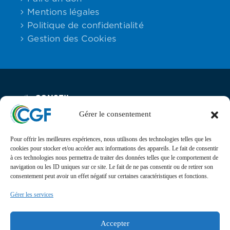
CGF
Mentions légales
Politique de confidentialité
Faire
Gestion des Cookies
Un
Don
Presse
Actualités
CONSEIL
Email:
Maison des
Téléphone :
DES
contact
Associations,
06.59.23.40.92
GABONAIS
Gérer le consentement
Assurance
DE FRANCE
25 rue Lantiez,
Décès
75017 Paris
Pour offrir les meilleures expériences, nous utilisons des technologies telles que les
&
cookies pour stocker et/ou accéder aux informations des appareils. Le fait de consentir
Actualités
Voyage
à ces technologies nous permettra de traiter des données telles que le comportement de
navigation ou les ID uniques sur ce site. Le fait de ne pas consentir ou de retirer son
Suivez l’actualité, l’agenda, les projets et les
consentement peut avoir un effet négatif sur certaines caractéristiques et fonctions.
événements du Conseil des Gabonais de France sur nos
Gérer les services
réseaux sociaux
Retrouvez-nous sur
Accepter