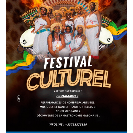
CGF
Faire
Un
Don
Presse
Actualités
Assurance
Décès
&
Voyage