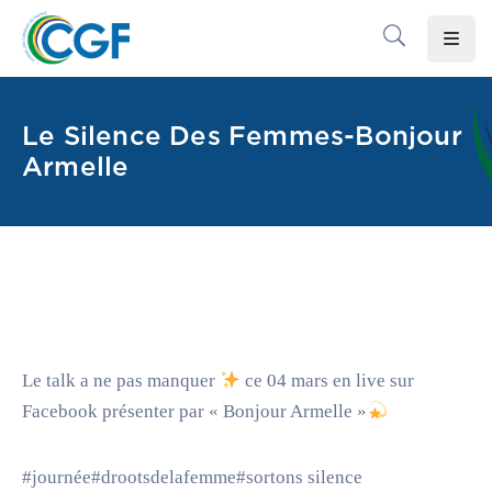
Accueil
Le Silence Des Femmes-Bonjour
Le
Armelle
CGF
Les
Associations
Infos
Pratiques
Le
Le talk a ne pas manquer
ce 04 mars en live sur
Gabon
Facebook présenter par « Bonjour Armelle »
Adhérer
Au
#journée#drootsdelafemme#sortons silence