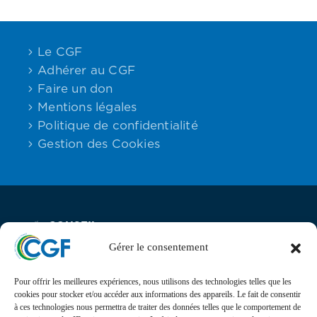
Le CGF
Adhérer au CGF
Faire un don
Mentions légales
Politique de confidentialité
Gestion des Cookies
CONSEIL
Email:
Maison des
Téléphone :
DES
contact
Associations,
06.59.23.40.92
GABONAIS
Gérer le consentement
DE FRANCE
25 rue Lantiez,
75017 Paris
Pour offrir les meilleures expériences, nous utilisons des technologies telles que les
cookies pour stocker et/ou accéder aux informations des appareils. Le fait de consentir
Actualités
à ces technologies nous permettra de traiter des données telles que le comportement de