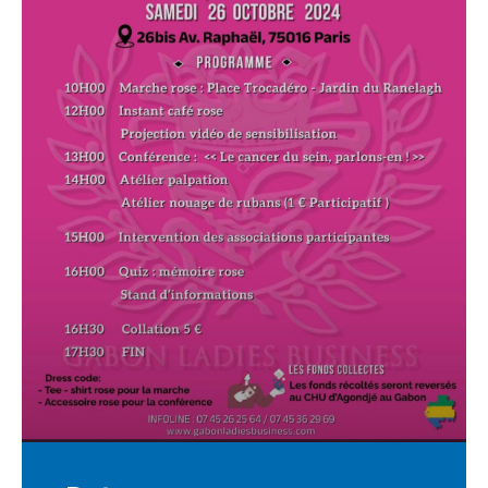
CGF
Faire
Un
Don
Presse
Actualités
Assurance
Décès
&
Voyage