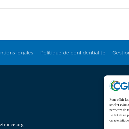
ntions légales
Politique de confidentialité
Gestio
Actual
Pour offrir le
Suivez l’ac
stocker et/ou 
des Gabona
permettra de t
Retrouvez
Le fait de ne 
caractéristique
efrance.org