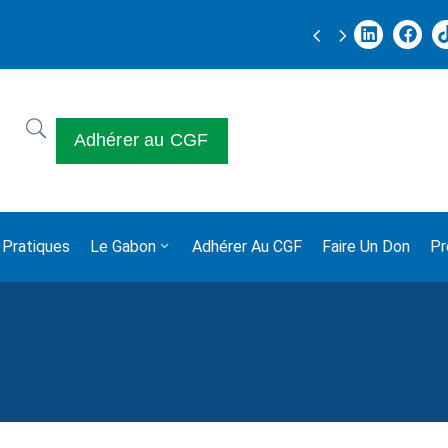
JOURNEE
Adhérer au CGF
 Pratiques
Le Gabon
Adhérer Au CGF
Faire Un Don
Pr