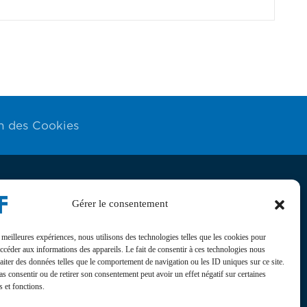
n des Cookies
Gérer le consentement
ités
s meilleures expériences, nous utilisons des technologies telles que les cookies pour
tualité, l’agenda, les projets et les événements du Conseil
accéder aux informations des appareils. Le fait de consentir à ces technologies nous
is de France sur nos réseaux sociaux
raiter des données telles que le comportement de navigation ou les ID uniques sur ce site.
-nous sur
pas consentir ou de retirer son consentement peut avoir un effet négatif sur certaines
s et fonctions.