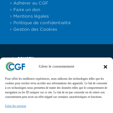
Adhérer au CGF
Faire un don
Mentions légales
Politique de confidentialité
Gestion des Cookies
CONSEIL
Email:
Maison des
Téléphone :
DES
contact
Associations,
06.59.23.40.92
GABONAIS
Gérer le consentement
DE FRANCE
25 rue Lantiez,
75017 Paris
Pour offrir les meilleures expériences, nous utilisons des technologies telles que les
cookies pour stocker et/ou accéder aux informations des appareils. Le fait de consentir
Actualités
à ces technologies nous permettra de traiter des données telles que le comportement de
navigation ou les ID uniques sur ce site. Le fait de ne pas consentir ou de retirer son
Suivez l’actualité, l’agenda, les projets et les
consentement peut avoir un effet négatif sur certaines caractéristiques et fonctions.
événements du Conseil des Gabonais de France sur nos
Gérer les services
réseaux sociaux