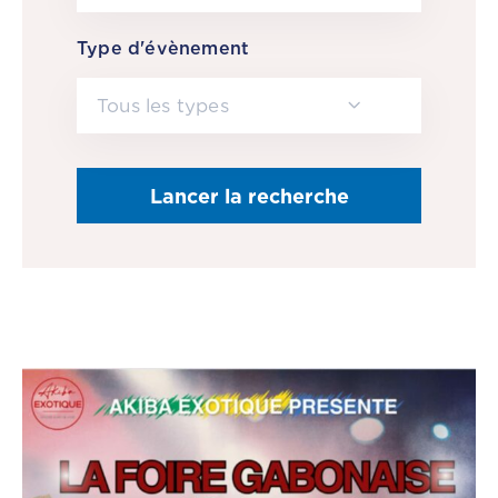
CGF
Type d'évènement
Faire
Un
Tous les types
Don
Presse
Actualités
Assurance
Décès
&
Voyage