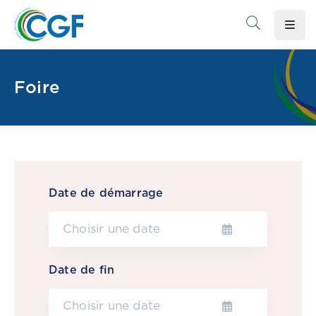
Accueil
Foire
Le
CGF
Les
Associations
Infos
Date de démarrage
Pratiques
Le
Gabon
Date de fin
Adhérer
Au