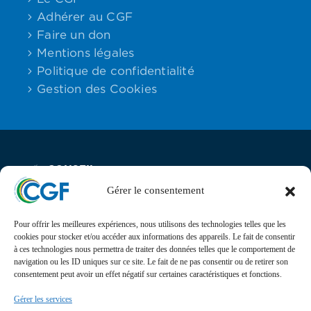
Adhérer au CGF
Faire un don
Mentions légales
Politique de confidentialité
Gestion des Cookies
CONSEIL
Email:
Maison des
Téléphone :
DES
contact
Associations,
06.59.23.40.92
GABONAIS
Gérer le consentement
DE FRANCE
25 rue Lantiez,
75017 Paris
Pour offrir les meilleures expériences, nous utilisons des technologies telles que les
cookies pour stocker et/ou accéder aux informations des appareils. Le fait de consentir
Actualités
à ces technologies nous permettra de traiter des données telles que le comportement de
navigation ou les ID uniques sur ce site. Le fait de ne pas consentir ou de retirer son
Suivez l’actualité, l’agenda, les projets et les
consentement peut avoir un effet négatif sur certaines caractéristiques et fonctions.
événements du Conseil des Gabonais de France sur nos
Gérer les services
réseaux sociaux