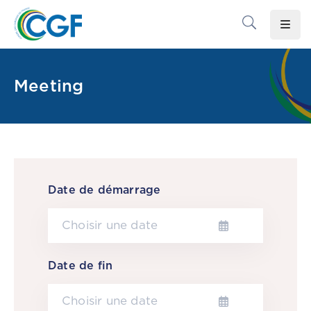
Accueil
Meeting
Le
CGF
Les
Associations
Infos
Date de démarrage
Pratiques
Le
Gabon
Date de fin
Adhérer
Au