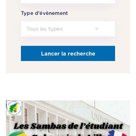
CGF
Type d'évènement
Faire
Un
Tous les types
Don
Presse
Actualités
Assurance
Décès
&
Voyage