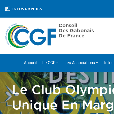
INFOS RAPIDES
JOURNEE ACADÉMIQUE ET D’INTEGRAT
Conseil
Des Gabonais
De France
Accueil
Le CGF
Les Associations
Infos
Le Club Olympi
Unique En Marg