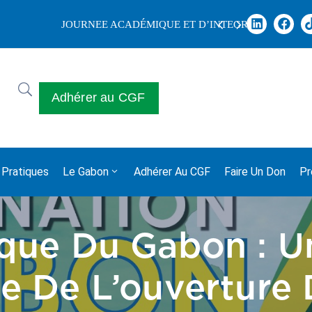
ION 2025
Joyeuse
Adhérer au CGF
 Pratiques
Le Gabon
Adhérer Au CGF
Faire Un Don
Pr
que Du Gabon : U
e De L’ouverture 