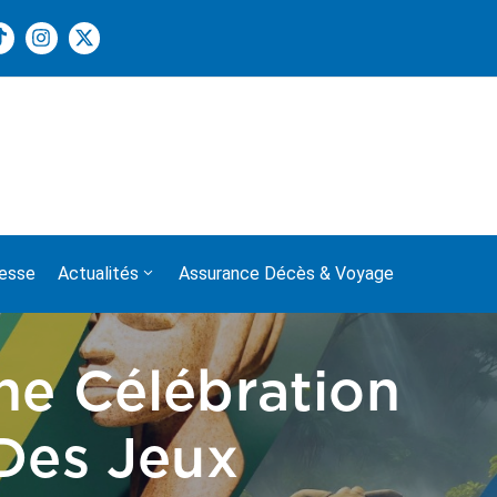
 fête de l’Indépendance à tous les Gabonais de France !
esse
Actualités
Assurance Décès & Voyage
ne Célébration
Des Jeux