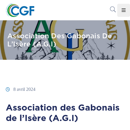
Accueil
Association Des Gabonais De
Le
L’Isère (A.G.I)
CGF
Les
Associations
Infos
Pratiques
8 avril 2024
Le
Association des Gabonais
Gabon
de l’Isère (A.G.I)
Adhérer
Au