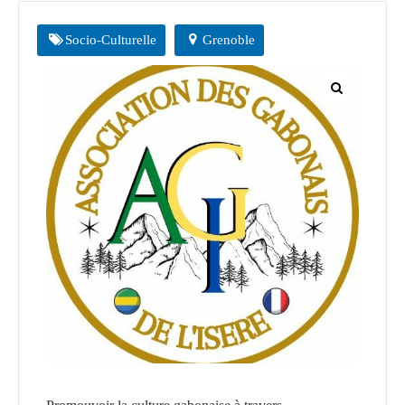
CGF
Socio-Culturelle
Grenoble
Faire
Un
Don
Presse
Actualités
Assurance
Décès
&
Voyage