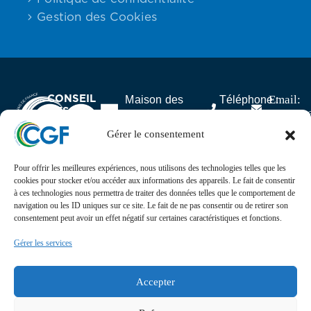
Gestion des Cookies
CONSEIL
Email:
Maison des
Téléphone :
DES
contact
Associations,
06.59.23.40.92
GABONAIS
25 rue Lantiez,
Gérer le consentement
DE FRANCE
75017 Paris
Pour offrir les meilleures expériences, nous utilisons des technologies telles que les
Actualités
cookies pour stocker et/ou accéder aux informations des appareils. Le fait de consentir
à ces technologies nous permettra de traiter des données telles que le comportement de
navigation ou les ID uniques sur ce site. Le fait de ne pas consentir ou de retirer son
Suivez l’actualité, l’agenda, les projets et les
consentement peut avoir un effet négatif sur certaines caractéristiques et fonctions.
événements du Conseil des Gabonais de France sur nos
réseaux sociaux
Gérer les services
Retrouvez-nous sur
Accepter