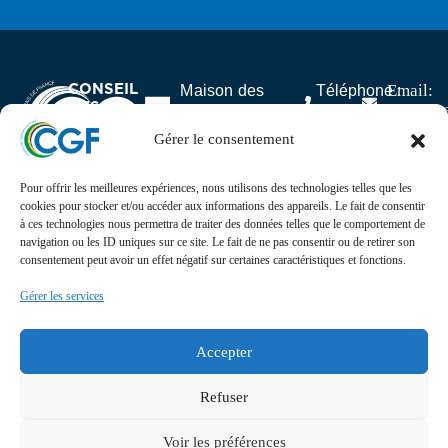
CONSEIL
Email:
Maison des
Téléphone :
DES
contact
Associations,
06.59.23.40.92
GABONAIS
25 rue Lantiez,
Gérer le consentement
DE FRANCE
75017 Paris
Pour offrir les meilleures expériences, nous utilisons des technologies telles que les
Actualités
cookies pour stocker et/ou accéder aux informations des appareils. Le fait de consentir
à ces technologies nous permettra de traiter des données telles que le comportement de
navigation ou les ID uniques sur ce site. Le fait de ne pas consentir ou de retirer son
Suivez l’actualité, l’agenda, les projets et les
consentement peut avoir un effet négatif sur certaines caractéristiques et fonctions.
événements du Conseil des Gabonais de France sur nos
réseaux sociaux
Gérer les services
Retrouvez-nous sur
Accepter
Refuser
Voir les préférences
CGF © 2024. Conçu et développé par
Presteo
.