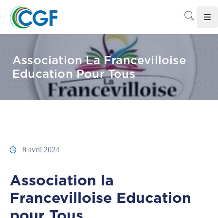
Accueil
Association La Francevilloise
Le
Education Pour Tous
CGF
Les
Associations
Infos
Pratiques
8 avril 2024
Le
Association la
Gabon
Francevilloise Education
Adhérer
Au
pour Tous