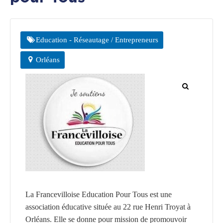
CGF
Faire
Un
Education - Réseautage / Entrepreneurs
Don
Orléans
Presse
Actualités
Assurance
Décès
&
Voyage
La Francevilloise Education Pour Tous est une
association éducative située au 22 rue Henri Troyat à
Orléans. Elle se donne pour mission de promouvoir