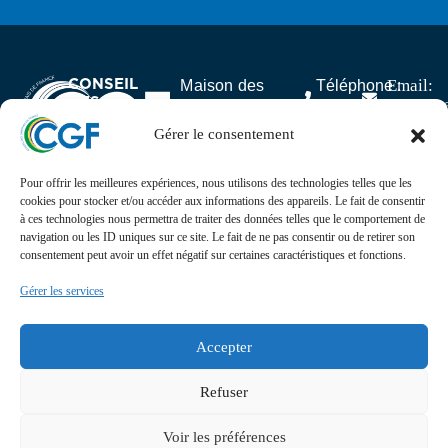
CONSEIL
Email:
Maison des
Téléphone :
DES
contact
Associations,
06.59.23.40.92
GABONAIS
25 rue Lantiez,
Gérer le consentement
DE FRANCE
75017 Paris
Pour offrir les meilleures expériences, nous utilisons des technologies telles que les
Actualités
cookies pour stocker et/ou accéder aux informations des appareils. Le fait de consentir
à ces technologies nous permettra de traiter des données telles que le comportement de
navigation ou les ID uniques sur ce site. Le fait de ne pas consentir ou de retirer son
Suivez l’actualité, l’agenda, les projets et les
consentement peut avoir un effet négatif sur certaines caractéristiques et fonctions.
événements du Conseil des Gabonais de France sur nos
réseaux sociaux
Gérer les services
Retrouvez-nous sur
Accepter
Refuser
Voir les préférences
CGF © 2024. Conçu et développé par
Presteo
.