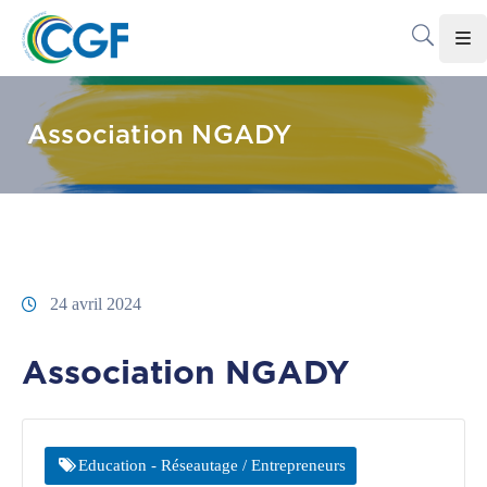
Accueil
Association NGADY
Le
CGF
Les
Associations
Infos
24 avril 2024
Pratiques
Association NGADY
Le
Gabon
Adhérer
Education - Réseautage / Entrepreneurs
Au