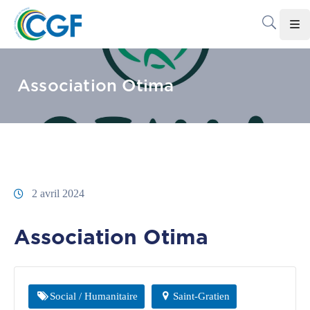
Accueil
Association Otima
Le
CGF
Les
Associations
Infos
2 avril 2024
Pratiques
Association Otima
Le
Gabon
Adhérer
Social / Humanitaire
Saint-Gratien
Au