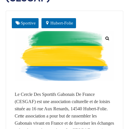
CGF
Faire
Un
Sportive
Hubert-Folie
Don
Presse
Actualités
Assurance
Décès
&
Voyage
Le Cercle Des Sportifs Gabonais De France
(CESGAF) est une association culturelle et de loisirs
située au 16 rue Aux Renards, 14540 Hubert-Folie.
Cette association a pour but de rassembler les
Gabonais vivant en France et de favoriser les échanges