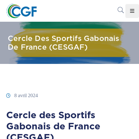
Accueil
Cercle Des Sportifs Gabonais
Le
De France (CESGAF)
CGF
Les
Associations
Infos
Pratiques
8 avril 2024
Le
Cercle des Sportifs
Gabon
Gabonais de France
Adhérer
Au
(CESGAF)