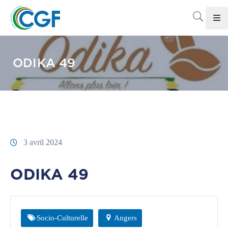
Accueil
ODIKA 49
Le
CGF
Les
Associations
Infos
3 avril 2024
Pratiques
ODIKA 49
Le
Gabon
Adhérer
Socio-Culturelle
Angers
Au