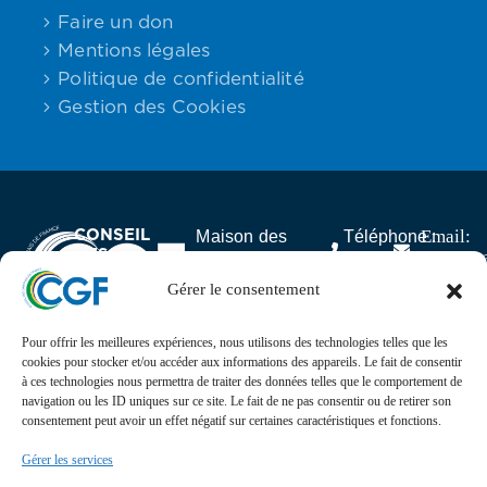
Faire un don
Mentions légales
Politique de confidentialité
Gestion des Cookies
CONSEIL
Email:
Maison des
Téléphone :
DES
contact
Associations,
06.59.23.40.92
GABONAIS
25 rue Lantiez,
Gérer le consentement
DE FRANCE
75017 Paris
Pour offrir les meilleures expériences, nous utilisons des technologies telles que les
Actualités
cookies pour stocker et/ou accéder aux informations des appareils. Le fait de consentir
à ces technologies nous permettra de traiter des données telles que le comportement de
navigation ou les ID uniques sur ce site. Le fait de ne pas consentir ou de retirer son
Suivez l’actualité, l’agenda, les projets et les
consentement peut avoir un effet négatif sur certaines caractéristiques et fonctions.
événements du Conseil des Gabonais de France sur nos
réseaux sociaux
Gérer les services
Retrouvez-nous sur