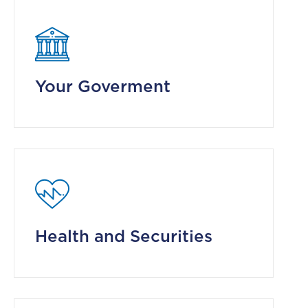
CGF
Faire
Un
Don
Your Goverment
Presse
Actualités
Assurance
Décès
&
Voyage
Health and Securities