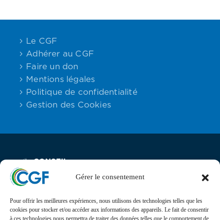
Le CGF
Adhérer au CGF
Faire un don
Mentions légales
Politique de confidentialité
Gestion des Cookies
CONSEIL
Email:
Maison des
Téléphone :
DES
contact
Associations,
06.59.23.40.92
GABONAIS
Gérer le consentement
DE FRANCE
25 rue Lantiez,
75017 Paris
Pour offrir les meilleures expériences, nous utilisons des technologies telles que les
cookies pour stocker et/ou accéder aux informations des appareils. Le fait de consentir
à ces technologies nous permettra de traiter des données telles que le comportement de