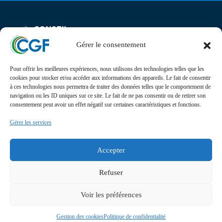
CONSEIL
Email:
Maison des
Téléphone :
DES
contact
Associations,
06.59.23.40.92
GABONAIS
Gérer le consentement
DE FRANCE
25 rue Lantiez,
75017 Paris
Pour offrir les meilleures expériences, nous utilisons des technologies telles que les
cookies pour stocker et/ou accéder aux informations des appareils. Le fait de consentir
Actualités
à ces technologies nous permettra de traiter des données telles que le comportement de
navigation ou les ID uniques sur ce site. Le fait de ne pas consentir ou de retirer son
Suivez l’actualité, l’agenda, les projets et les
consentement peut avoir un effet négatif sur certaines caractéristiques et fonctions.
événements du Conseil des Gabonais de France sur nos
Gérer les services
réseaux sociaux
Retrouvez-nous sur
Accepter
Refuser
Voir les préférences
CGF © 2024. Conçu et développé par
Presteo
.
Tous droits réservés.
Gestion des cookies
Politique de confidentialité