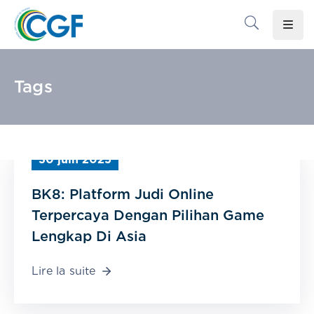
Accueil
Tags
Le
CGF
Les
Associations
30 juin 2025
Infos
BK8: Platform Judi Online
Pratiques
Terpercaya Dengan Pilihan Game
Lengkap Di Asia
Le
Gabon
Lire la suite
Adhérer
Au