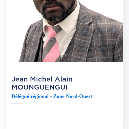
CGF
Faire
Un
Don
Presse
Actualités
Assurance
Décès
Jean Michel Alain
&
MOUNGUENGUI
Voyage
Délégué régional - Zone Nord-Ouest