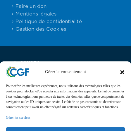
Faire un don
Mentions légales
Politique de confidentialité
Gestion des Cookies
CONSEIL
Email:
Maison des
Téléphone :
DES
contact
Associations,
06.59.23.40.92
GABONAIS
Gérer le consentement
DE FRANCE
25 rue Lantiez,
75017 Paris
Pour offrir les meilleures expériences, nous utilisons des technologies telles que les
cookies pour stocker et/ou accéder aux informations des appareils. Le fait de consentir
Actualités
à ces technologies nous permettra de traiter des données telles que le comportement de
navigation ou les ID uniques sur ce site. Le fait de ne pas consentir ou de retirer son
Suivez l’actualité, l’agenda, les projets et les
consentement peut avoir un effet négatif sur certaines caractéristiques et fonctions.
événements du Conseil des Gabonais de France sur nos
Gérer les services
réseaux sociaux
Retrouvez-nous sur