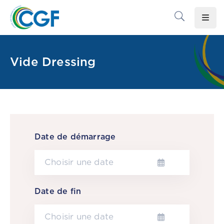
Accueil
Vide Dressing
Le
CGF
Les
Associations
Infos
Date de démarrage
Pratiques
Le
Gabon
Date de fin
Adhérer
Au