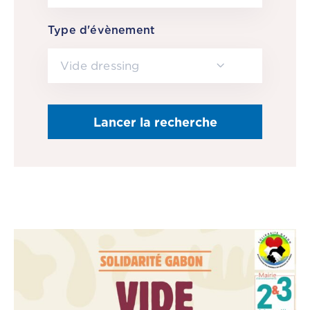
CGF
Type d'évènement
Faire
Un
Vide dressing
Don
Presse
Actualités
Assurance
Décès
&
Voyage