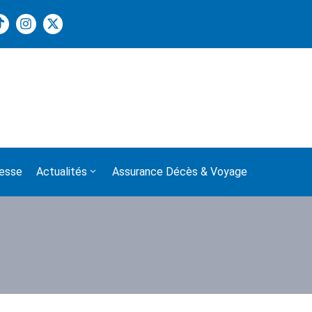
Joyeuse fête de l’Indépendance à
esse
Actualités
Assurance Décès & Voyage