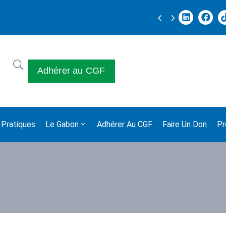
JOURNEE ACADÉMIQUE ET D’INTEGRATION 2025
Adhérer au CGF
 Pratiques
Le Gabon
Adhérer Au CGF
Faire Un Don
Pr