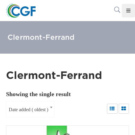
Accueil
Clermont-Ferrand
Le
CGF
Les
Associations
Clermont-Ferrand
Infos
Pratiques
Showing the single result
Le
Gabon
Date added ( oldest )
Adhérer
Au