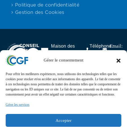
Politique de confidentialité
Gestion des Cookies
CONSEIL
Email:
Maison des
Téléphone :
DES
contact
Associations,
06.59.23.40.92
GABONAIS
25 rue Lantiez,
Gérer le consentement
DE FRANCE
75017 Paris
Pour offrir les meilleures expériences, nous utilisons des technologies telles que les
Actualités
cookies pour stocker et/ou accéder aux informations des appareils. Le fait de consentir
à ces technologies nous permettra de traiter des données telles que le comportement de
navigation ou les ID uniques sur ce site. Le fait de ne pas consentir ou de retirer son
Suivez l’actualité, l’agenda, les projets et les
consentement peut avoir un effet négatif sur certaines caractéristiques et fonctions.
événements du Conseil des Gabonais de France sur nos
réseaux sociaux
Gérer les services
Retrouvez-nous sur
Accepter