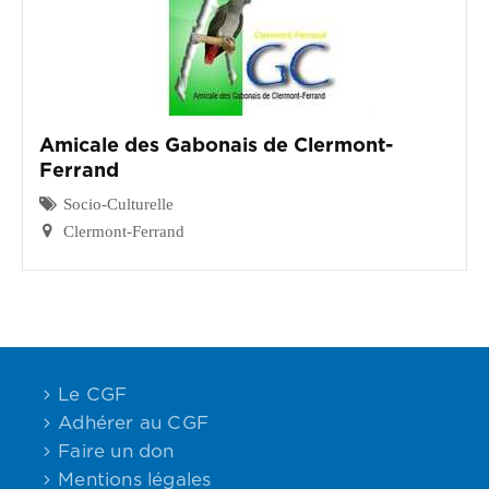
CGF
Faire
Un
Don
Amicale des Gabonais de Clermont-
Presse
Ferrand
Socio-Culturelle
Actualités
Clermont-Ferrand
Assurance
Décès
&
Voyage
Le CGF
Adhérer au CGF
Faire un don
Mentions légales