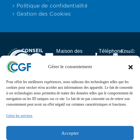
Politique de confidentialité
Gestion des Cookies
CONSEIL
Email:
Maison des
Téléphone :
DES
contact
Associations,
06.59.23.40.92
GABONAIS
25 rue Lantiez,
Gérer le consentement
DE FRANCE
75017 Paris
Pour offrir les meilleures expériences, nous utilisons des technologies telles que les
Actualités
cookies pour stocker et/ou accéder aux informations des appareils. Le fait de consentir
à ces technologies nous permettra de traiter des données telles que le comportement de
navigation ou les ID uniques sur ce site. Le fait de ne pas consentir ou de retirer son
Suivez l’actualité, l’agenda, les projets et les
consentement peut avoir un effet négatif sur certaines caractéristiques et fonctions.
événements du Conseil des Gabonais de France sur nos
réseaux sociaux
Gérer les services
Retrouvez-nous sur
Accepter