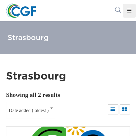
Accueil
Strasbourg
Le
CGF
Les
Associations
Strasbourg
Infos
Pratiques
Showing all 2 results
Le
Gabon
Date added ( oldest )
Adhérer
Au