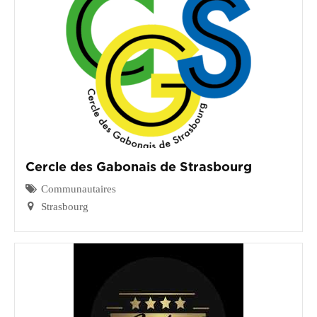
CGF
Faire
Un
Don
Presse
Actualités
Cercle des Gabonais de Strasbourg
Assurance
Décès
Communautaires
&
Strasbourg
Voyage