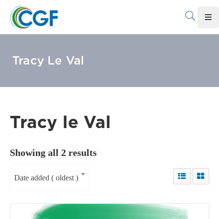
Accueil
Tracy Le Val
Le
CGF
Les
Associations
Tracy le Val
Infos
Pratiques
Showing all 2 results
Le
Gabon
Date added ( oldest )
Adhérer
Au