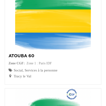
CGF
Faire
Un
Don
Presse
Actualités
ATOUBA 60
Assurance
Décès
Zone CGF
Zone 1 : Paris IDF
&
Social, Services à la personne
Voyage
Tracy le Val