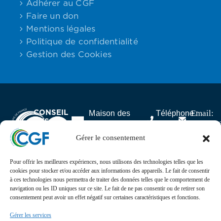
Adhérer au CGF
Faire un don
Mentions légales
Politique de confidentialité
Gestion des Cookies
CONSEIL
Email:
Maison des
Téléphone :
DES
contact
Associations,
06.59.23.40.92
GABONAIS
25 rue Lantiez,
Gérer le consentement
DE FRANCE
75017 Paris
Pour offrir les meilleures expériences, nous utilisons des technologies telles que les
Actualités
cookies pour stocker et/ou accéder aux informations des appareils. Le fait de consentir
à ces technologies nous permettra de traiter des données telles que le comportement de
navigation ou les ID uniques sur ce site. Le fait de ne pas consentir ou de retirer son
Suivez l’actualité, l’agenda, les projets et les
consentement peut avoir un effet négatif sur certaines caractéristiques et fonctions.
événements du Conseil des Gabonais de France sur nos
réseaux sociaux
Gérer les services