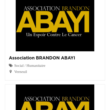
CGF
Faire
Un
Don
Presse
Actualités
Association BRANDON ABAYI
Assurance
Décès
Social / Humanitaire
&
Verneuil
Voyage