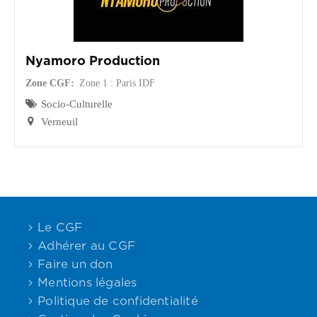
Nyamoro Production
Zone CGF
Zone 1 : Paris IDF
Socio-Culturelle
Verneuil
Le CGF
Adhérer au CGF
Faire un don
Mentions légales
Politique de confidentialité