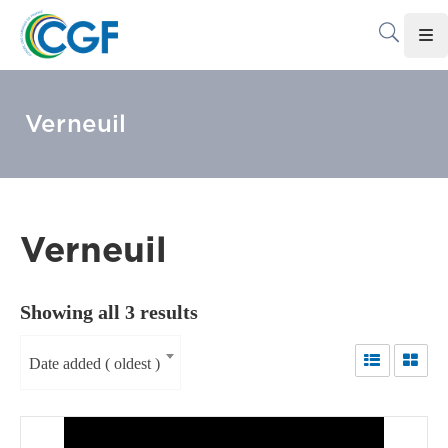
Accueil
Verneuil
Le
CGF
Les
Associations
Verneuil
Infos
Pratiques
Showing all 3 results
Le
Gabon
Date added ( oldest )
Adhérer
Au