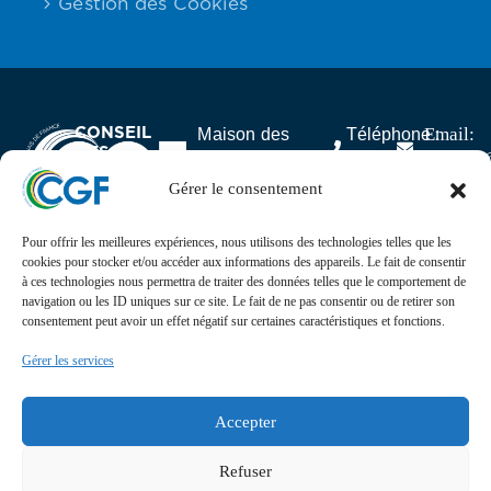
Gestion des Cookies
CONSEIL
Email:
Maison des
Téléphone :
DES
contact
Associations,
06.59.23.40.92
GABONAIS
25 rue Lantiez,
Gérer le consentement
DE FRANCE
75017 Paris
Pour offrir les meilleures expériences, nous utilisons des technologies telles que les
Actualités
cookies pour stocker et/ou accéder aux informations des appareils. Le fait de consentir
à ces technologies nous permettra de traiter des données telles que le comportement de
navigation ou les ID uniques sur ce site. Le fait de ne pas consentir ou de retirer son
Suivez l’actualité, l’agenda, les projets et les
consentement peut avoir un effet négatif sur certaines caractéristiques et fonctions.
événements du Conseil des Gabonais de France sur nos
réseaux sociaux
Gérer les services
Retrouvez-nous sur
Accepter
Refuser