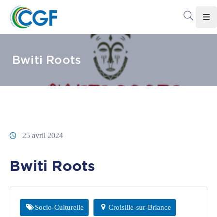
Accueil
Bwiti Roots
Le
CGF
Les
Associations
Infos
25 avril 2024
Pratiques
Bwiti Roots
Le
Gabon
Adhérer
Socio-Culturelle
Croisille-sur-Briance
Au