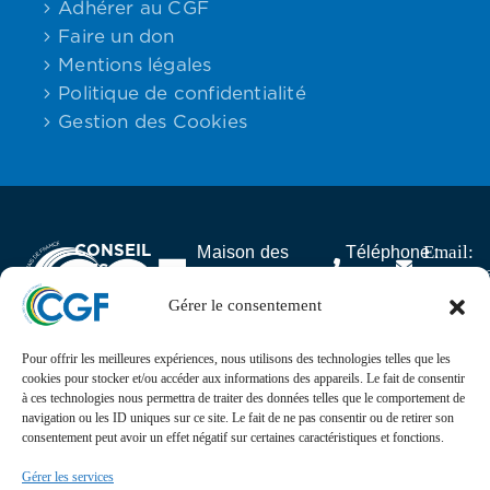
Adhérer au CGF
Faire un don
Mentions légales
Politique de confidentialité
Gestion des Cookies
CONSEIL
Email:
Maison des
Téléphone :
DES
contact
Associations,
06.59.23.40.92
GABONAIS
25 rue Lantiez,
Gérer le consentement
DE FRANCE
75017 Paris
Pour offrir les meilleures expériences, nous utilisons des technologies telles que les
Actualités
cookies pour stocker et/ou accéder aux informations des appareils. Le fait de consentir
à ces technologies nous permettra de traiter des données telles que le comportement de
navigation ou les ID uniques sur ce site. Le fait de ne pas consentir ou de retirer son
Suivez l’actualité, l’agenda, les projets et les
consentement peut avoir un effet négatif sur certaines caractéristiques et fonctions.
événements du Conseil des Gabonais de France sur nos
réseaux sociaux
Gérer les services