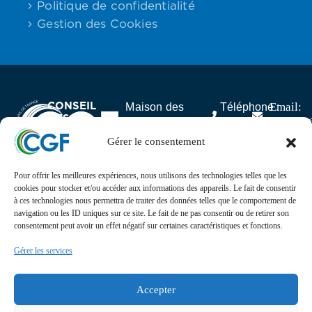
Politique de confidentialité
Gestion des Cookies
CONSEIL
Email:
Maison des
Téléphone :
DES
contact
Associations,
06.59.23.40.92
GABONAIS
25 rue Lantiez,
Gérer le consentement
DE FRANCE
75017 Paris
Pour offrir les meilleures expériences, nous utilisons des technologies telles que les
Actualités
cookies pour stocker et/ou accéder aux informations des appareils. Le fait de consentir
à ces technologies nous permettra de traiter des données telles que le comportement de
navigation ou les ID uniques sur ce site. Le fait de ne pas consentir ou de retirer son
Suivez l’actualité, l’agenda, les projets et les
consentement peut avoir un effet négatif sur certaines caractéristiques et fonctions.
événements du Conseil des Gabonais de France sur nos
réseaux sociaux
Gérer les services
Retrouvez-nous sur
Accepter