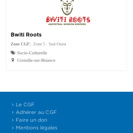
CGF
Faire
Un
Don
Bwiti Roots
Presse
Zone CGF
Zone 5 : Sud-Ouest
Socio-Culturelle
Actualités
Croisille-sur-Briance
Assurance
Décès
&
Voyage
Le CGF
Adhérer au CGF
Faire un don
Mentions légales