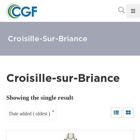
Accueil
Croisille-Sur-Briance
Le
CGF
Les
Associations
Croisille-sur-Briance
Infos
Pratiques
Showing the single result
Le
Gabon
Date added ( oldest )
Adhérer
Au