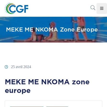
Accueil
MEKE ME NKOMA Zone Europe
Le
CGF
Les
Associations
Infos
25 avril 2024
Pratiques
MEKE ME NKOMA zone
Le
Gabon
europe
Adhérer
Au