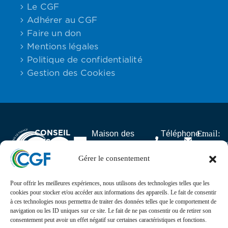
Le CGF
Adhérer au CGF
Faire un don
Mentions légales
Politique de confidentialité
Gestion des Cookies
CONSEIL
Email:
Maison des
Téléphone :
DES
contact
Associations,
06.59.23.40.92
GABONAIS
25 rue Lantiez,
Gérer le consentement
DE FRANCE
75017 Paris
Pour offrir les meilleures expériences, nous utilisons des technologies telles que les
Actualités
cookies pour stocker et/ou accéder aux informations des appareils. Le fait de consentir
à ces technologies nous permettra de traiter des données telles que le comportement de
navigation ou les ID uniques sur ce site. Le fait de ne pas consentir ou de retirer son
Suivez l’actualité, l’agenda, les projets et les
consentement peut avoir un effet négatif sur certaines caractéristiques et fonctions.
événements du Conseil des Gabonais de France sur nos