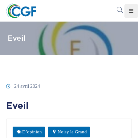
Accueil
Eveil
Le
CGF
Les
Associations
Infos
24 avril 2024
Pratiques
Eveil
Le
Gabon
Adhérer
D’opinion
Noisy le Grand
Au