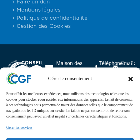
Faire un don
Mentions légales
Politique de confidentialité
Gestion des Cookies
CONSEIL
Email:
Maison des
Téléphone :
DES
contact
Associations,
06.59.23.40.92
GABONAIS
25 rue Lantiez,
Gérer le consentement
DE FRANCE
75017 Paris
Pour offrir les meilleures expériences, nous utilisons des technologies telles que les
Actualités
cookies pour stocker et/ou accéder aux informations des appareils. Le fait de consentir
à ces technologies nous permettra de traiter des données telles que le comportement de
navigation ou les ID uniques sur ce site. Le fait de ne pas consentir ou de retirer son
Suivez l’actualité, l’agenda, les projets et les
consentement peut avoir un effet négatif sur certaines caractéristiques et fonctions.
événements du Conseil des Gabonais de France sur nos
réseaux sociaux
Gérer les services
Retrouvez-nous sur