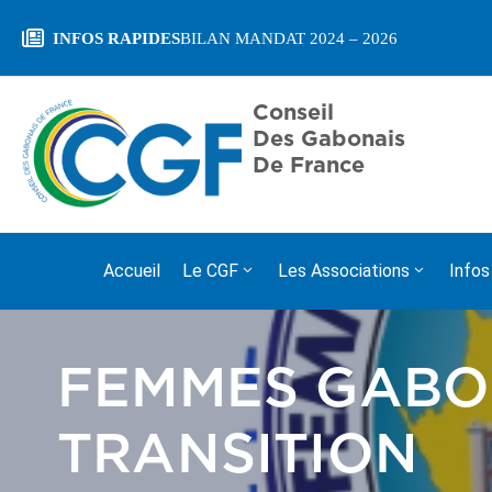
INFOS RAPIDES
JOURNEE ACADÉMIQUE ET D’INTEGRA
Conseil
Des Gabonais
De France
Accueil
Le CGF
Les Associations
Infos
FEMMES GABON
TRANSITION