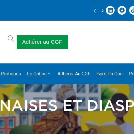
TION 2025
Joyeus
Adhérer au CGF
 Pratiques
Le Gabon
Adhérer Au CGF
Faire Un Don
Pr
AISES ET DIAS