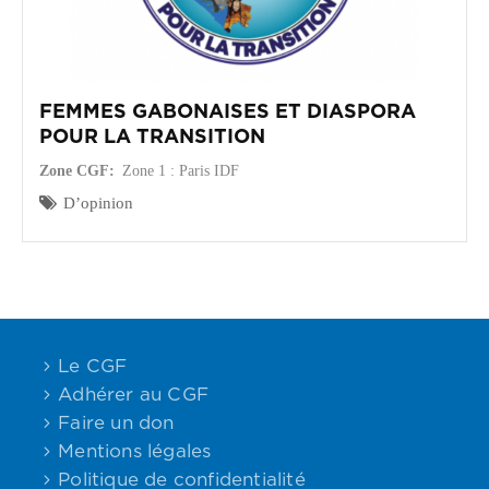
FEMMES GABONAISES ET DIASPORA
POUR LA TRANSITION
Zone CGF
Zone 1 : Paris IDF
D’opinion
Le CGF
Adhérer au CGF
Faire un don
Mentions légales
Politique de confidentialité