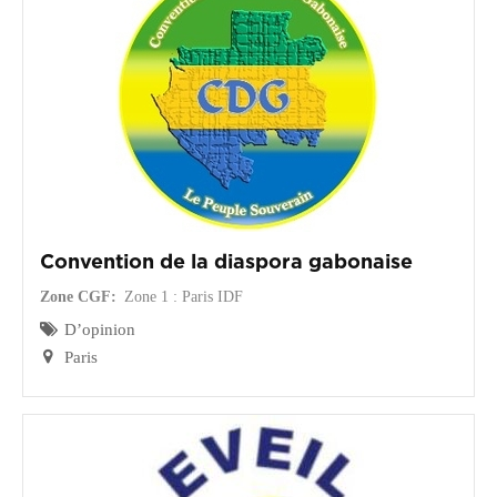
CGF
Faire
Un
Don
Presse
Actualités
Convention de la diaspora gabonaise
Assurance
Décès
Zone CGF
Zone 1 : Paris IDF
&
D’opinion
Voyage
Paris