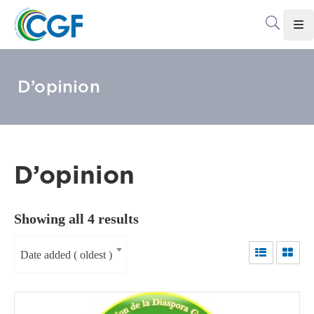
Accueil
D’opinion
Le
CGF
Les
Associations
D’opinion
Infos
Pratiques
Showing all 4 results
Le
Gabon
Date added ( oldest )
Adhérer
Au