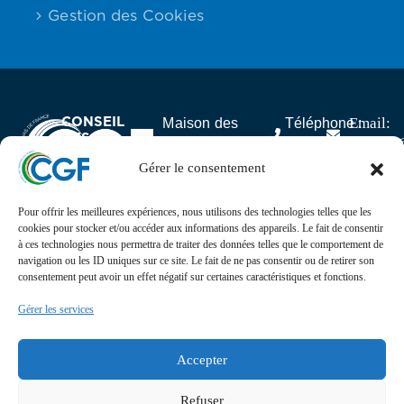
Gestion des Cookies
CONSEIL
Email:
Maison des
Téléphone :
DES
contact
Associations,
06.59.23.40.92
GABONAIS
25 rue Lantiez,
Gérer le consentement
DE FRANCE
75017 Paris
Pour offrir les meilleures expériences, nous utilisons des technologies telles que les
Actualités
cookies pour stocker et/ou accéder aux informations des appareils. Le fait de consentir
à ces technologies nous permettra de traiter des données telles que le comportement de
navigation ou les ID uniques sur ce site. Le fait de ne pas consentir ou de retirer son
Suivez l’actualité, l’agenda, les projets et les
consentement peut avoir un effet négatif sur certaines caractéristiques et fonctions.
événements du Conseil des Gabonais de France sur nos
réseaux sociaux
Gérer les services
Retrouvez-nous sur
Accepter
Refuser